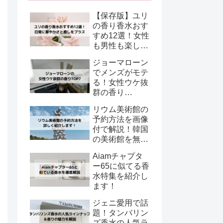
【保存版】ユリ
の香り香水おす
すめ12選！女性
も男性も楽しめ
るリリー系フレ
ジョーマローン
グランス特集
でメンズがモテ
る！女性ウケ抜
群の香り
TOP7【清潔感
リウム美術館の
×好印象で選
予約方法を画像
ぶ】
付で解説！韓国
の美術館を無料
で楽しむ！
Aiamチャプタ
ー65に似てる香
水特集を紹介し
ます！
ジェニ愛用で話
題！タンバリン
ズ香水の人気ラ