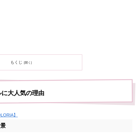
もくじ
ルに大人気の理由
ORIA】
背景