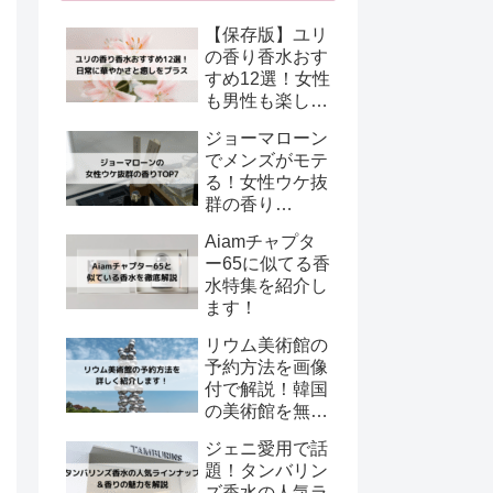
【保存版】ユリ
の香り香水おす
すめ12選！女性
も男性も楽しめ
るリリー系フレ
ジョーマローン
グランス特集
でメンズがモテ
る！女性ウケ抜
群の香り
TOP7【清潔感
Aiamチャプタ
×好印象で選
ー65に似てる香
ぶ】
水特集を紹介し
ます！
リウム美術館の
予約方法を画像
付で解説！韓国
の美術館を無料
で楽しむ！
ジェニ愛用で話
題！タンバリン
ズ香水の人気ラ